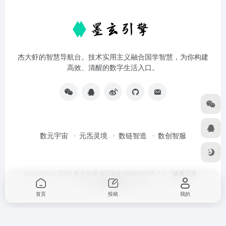
杰大虾的智慧导航台。技术实用主义融合国学智慧，为你构建
高效、清醒的数字生活入口。
数元宇宙
元炁灵境
数链智造
数创智服
Copyright © 2026
墨玄引擎
蜀ICP备13004263号-12
「修真斗罗」
出品
「摩羯玟雯」
运维
首页
投稿
我的