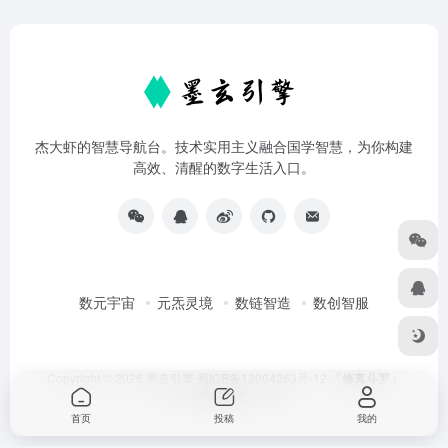
杰大虾的智慧导航台。技术实用主义融合国学智慧，为你构建
高效、清醒的数字生活入口。
数元宇宙
元炁灵境
数链智造
数创智服
Copyright © 2026
墨玄引擎
蜀ICP备13004263号-12
「修真斗罗」
出品
「摩羯玟雯」
运维
首页
投稿
我的